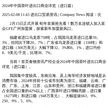
2024年中国茶叶进出口商业详览（进口篇）
2025-02-08 11:43
进出口贸易资讯 | Company News
阅读：
次
2月15日正式开展 蛇年首展抢先看！数万名连锁人加入富
众GFE广州加盟展，探索新年加盟新风口。
福建省进口乌龙茶758吨，占我国乌龙茶进口总量59。
3%，但同比下降20。7%；广东省乌龙茶进口量（336吨）和
进口额（300万美元）大幅下降32。3%和6。1%，进口均价
8。9美元/千克，比增38。7%。
当前！首页食物资讯产经企业2024年中国茶叶进出口商业
详览（进口篇）。
我国集中度较高，东南沿海、及上海等经济发财地域是从
消费市场，2024年排前十位省市别离为浙江、福建、云南、广
西、广东、上海、江苏、山东和贵州。浙江和福建两省进口量
占全国进口量的42%以上；广西茶叶进口增幅亮眼，进口量
（6275吨）和进口额（948万美元）、大幅提拔663。9%、
250。9%，5。6%。