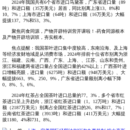
2024年我国共有6个省市进口马黛茶，广东省进口量（89
吨）和进口额（35万美元）居首，同比别离上涨13。8%和
10。7%；上海市进口量（64吨）和进口额（16万美元）大幅
提拔137。7%和53。3%。
聚焦药食同源，产物开辟特训营开课啦！-药食同源根本
及产物开辟培训班，夯实根本。
焦点提醒：我国茶叶进口集中度较高，东南沿海、及上海
等经济发财地域是从消费市场，2024年排前十位省市别离为浙
江、福建、云南、广西、广东、上海、、江苏、山东和贵州。
浙江和福建两省进口量占全国进口量的42%以上；广西茶叶进
口增幅亮眼，进口量（6275吨）和进口额（948万美元）、大
幅提拔663。9%、250。9%，广东省进口量额别离小幅下降
0。8%、5。6%。
2024年红茶占全国茶叶进口总量的77。3%，多个省市红
茶进口呈上升趋向，浙江省红茶进口量（1。12万吨）和进口
额（2187万美元）别离占全国红茶进口的26。8%和17。7%；
云南省红茶进口量（3913吨）和进口额（411万美元）大幅提
拔1180。4%和731。8%。