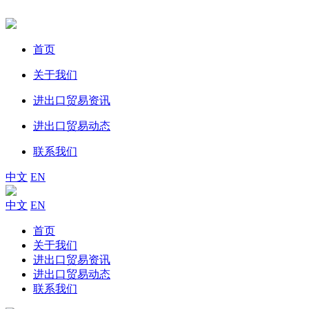
首页
关于我们
进出口贸易资讯
进出口贸易动态
联系我们
中文
EN
中文
EN
首页
关于我们
进出口贸易资讯
进出口贸易动态
联系我们