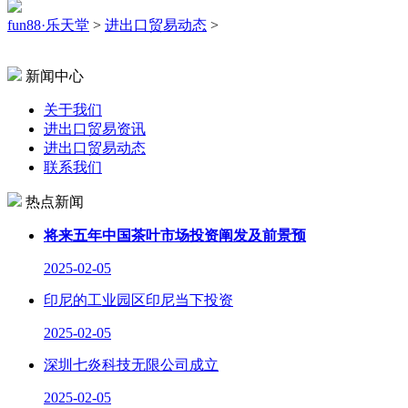
fun88·乐天堂
>
进出口贸易动态
>
新闻中心
关于我们
进出口贸易资讯
进出口贸易动态
联系我们
热点新闻
将来五年中国茶叶市场投资阐发及前景预
2025-02-05
印尼的工业园区印尼当下投资
2025-02-05
深圳七炎科技无限公司成立
2025-02-05